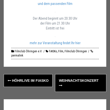
und dem passenden Film
.
Der Abend beginnt um 20.30 Uhr
der Film um 21.30 Uhr
Eintritt ist frei
.
mehr zur Veranstaltung findet Ihr hier
Filmclub Öhringen e.V.
FiASKo
,
Film
,
Filmclub Öhringen
permalink
Post
HÖHRLIVE IM FIASKO
WEIHNACHTSKONZERT
navigation