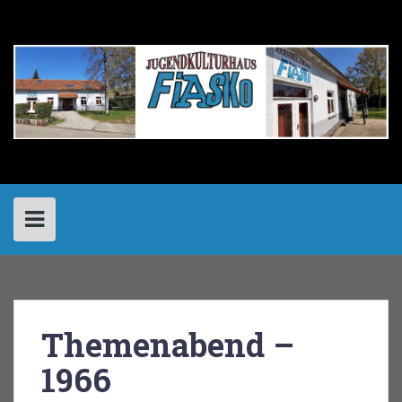
Skip
to
content
Themenabend –
1966