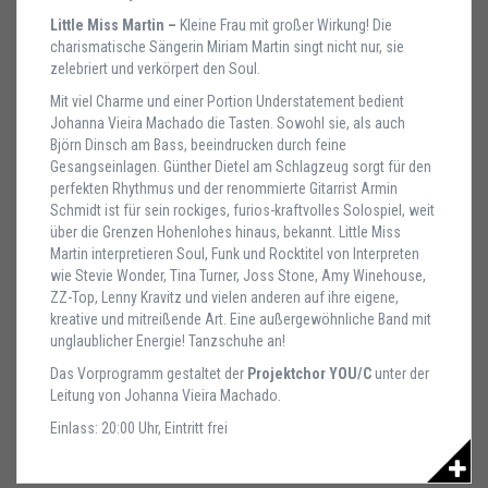
Little Miss Martin –
Kleine Frau mit großer Wirkung! Die
charismatische Sängerin Miriam Martin singt nicht nur, sie
zelebriert und verkörpert den Soul.
Mit viel Charme und einer Portion Understatement bedient
Johanna Vieira Machado die Tasten. Sowohl sie, als auch
Björn Dinsch am Bass, beeindrucken durch feine
Gesangseinlagen. Günther Dietel am Schlagzeug sorgt für den
perfekten Rhythmus und der renommierte Gitarrist Armin
Schmidt ist für sein rockiges, furios-kraftvolles Solospiel, weit
über die Grenzen Hohenlohes hinaus, bekannt. Little Miss
Martin interpretieren Soul, Funk und Rocktitel von Interpreten
wie Stevie Wonder, Tina Turner, Joss Stone, Amy Winehouse,
ZZ-Top, Lenny Kravitz und vielen anderen auf ihre eigene,
kreative und mitreißende Art. Eine außergewöhnliche Band mit
unglaublicher Energie! Tanzschuhe an!
Das Vorprogramm gestaltet der
Projektchor YOU/C
unter der
Leitung von Johanna Vieira Machado.
Einlass: 20:00 Uhr, Eintritt frei