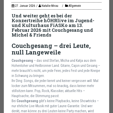
27. Januar 2026
Natalie Mirau
Allgemein
Und weiter geht es bei der
Konzertreihe hÖHRlive im Jugend-
und Kulturhaus FiASKo am 13.
Februar 2026 mit Couchgesang und
Michel & Friends
Couchgesang – drei Leute,
null Langeweile
Couchgesang
– das sind Stefan, Micha und Katja aus dem
Hohenloher und Heilbronner Land. Gitarre, Cajon und Gesang –
mehr braucht’s nicht, um jede Feier, jedes Fest und jede Kneipe
in Schwung zu bringen.
Ihr Ding: Songs, die jeder kennt und keiner vergessen will. Mal
locker zum Mitsummen, mal so knackig, dass keiner mehr
stillsitzen kann. Pop, Rock, Klassiker, aktuelle Hits –
Hauptsache, die Stimmung passt.
Bei
Couchgesang
gibt’s keine Playbacks, keine Showtricks –
nur ehrliche Live-Musik mit guter Laune-Garantie. Und wer
denkt, man könne zu drei Leuten keine Party machen, wird