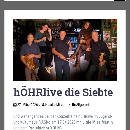
hÖHRlive die Siebte
27. März 2026
Natalie Mirau
Allgemein
Und weiter geht es bei der Konzertreihe hÖHRlive im Jugend-
und Kulturhaus FiASKo am 17.04.2026 mit
Little Miss Martin
und dem
Projektchor YOU/C
.