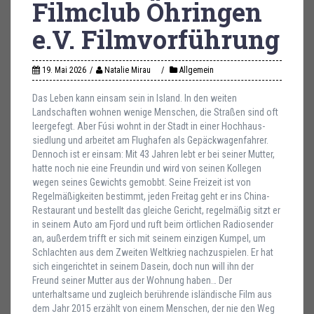
Filmclub Öhringen
e.V. Filmvorführung
19. Mai 2026
Natalie Mirau
Allgemein
Das Leben kann einsam sein in Island. In den weiten
Landschaften wohnen wenige Menschen, die Straßen sind oft
leergefegt. Aber Fúsi wohnt in der Stadt in einer Hochhaus-
siedlung und arbeitet am Flughafen als Gepäckwagenfahrer.
Dennoch ist er einsam: Mit 43 Jahren lebt er bei seiner Mutter,
hatte noch nie eine Freundin und wird von seinen Kollegen
wegen seines Gewichts gemobbt. Seine Freizeit ist von
Regelmäßigkeiten bestimmt, jeden Freitag geht er ins China-
Restaurant und bestellt das gleiche Gericht, regelmäßig sitzt er
in seinem Auto am Fjord und ruft beim örtlichen Radiosender
an, außerdem trifft er sich mit seinem einzigen Kumpel, um
Schlachten aus dem Zweiten Weltkrieg nachzuspielen. Er hat
sich eingerichtet in seinem Dasein, doch nun will ihn der
Freund seiner Mutter aus der Wohnung haben… Der
unterhaltsame und zugleich berührende isländische Film aus
dem Jahr 2015 erzählt von einem Menschen, der nie den Weg