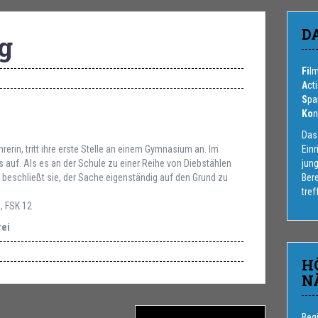
D
g
Fi
l
A
ct
S
pa
Ko
n
Das
rerin, tritt ihre erste Stelle an einem Gymnasium an. Im
Einr
s auf. Als es an der Schule zu einer Reihe von Diebstählen
jung
, beschließt sie, der Sache eigenständig auf den Grund zu
Bere
tre
, FSK 12
rei
H
N
Beg