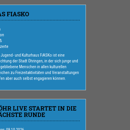
AS FIASKO
m
ion
ß
zerte
 Jugend- und Kulturhaus FiASKo ist eine
ichtung der Stadt Öhringen, in der sich junge und
gebliebene Menschen in allen kulturellen
ichen zu Freizeitaktivitäten und Veranstaltungen
ffen aber auch selbst engagieren können.
ÖHR LIVE STARTET IN DIE
ÄCHSTE RUNDE
inn: 09.10.2026