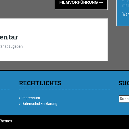
FILMVORFÜHRUNG
mit
Weit
entar
ar abzugeben.
RECHTLICHES
SU
Such
Impressum
nach:
Datenschutzerklärung
Themes