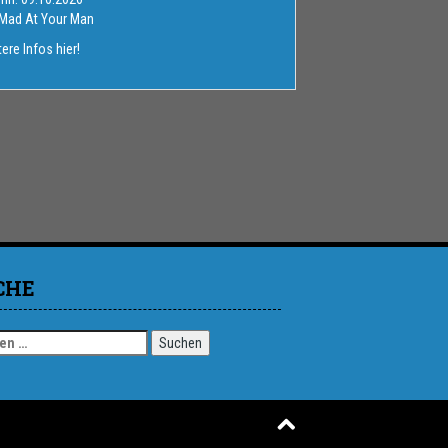
 Mad At Your Man
ere Infos hier!
CHE
en