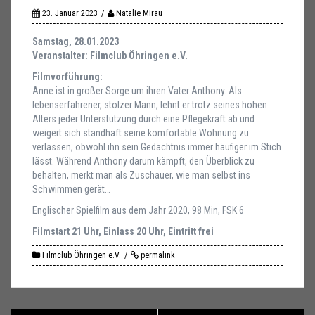
23. Januar 2023
Natalie Mirau
Samstag, 28.01.2023
Veranstalter: Filmclub Öhringen e.V.
Filmvorführung:
Anne ist in großer Sorge um ihren Vater Anthony. Als
lebenserfahrener, stolzer Mann, lehnt er trotz seines hohen
Alters jeder Unterstützung durch eine Pflegekraft ab und
weigert sich standhaft seine komfortable Wohnung zu
verlassen, obwohl ihn sein Gedächtnis immer häufiger im Stich
lässt. Während Anthony darum kämpft, den Überblick zu
behalten, merkt man als Zuschauer, wie man selbst ins
Schwimmen gerät…
Englischer Spielfilm aus dem Jahr 2020, 98 Min, FSK 6
Filmstart 21 Uhr, Einlass 20 Uhr, Eintritt frei
Filmclub Öhringen e.V.
permalink